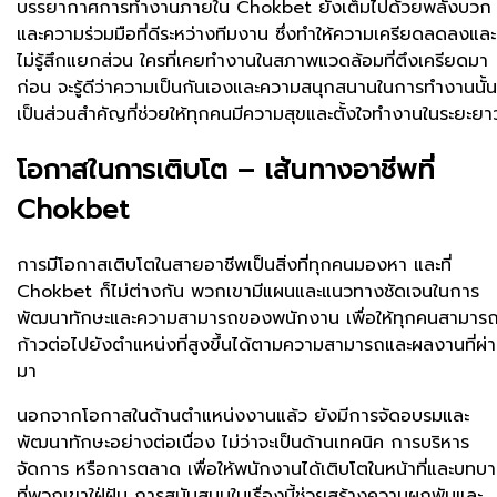
บรรยากาศการทำงานภายใน Chokbet ยังเต็มไปด้วยพลังบวก
และความร่วมมือที่ดีระหว่างทีมงาน ซึ่งทำให้ความเครียดลดลงและ
ไม่รู้สึกแยกส่วน ใครที่เคยทำงานในสภาพแวดล้อมที่ตึงเครียดมา
ก่อน จะรู้ดีว่าความเป็นกันเองและความสนุกสนานในการทำงานนั้น
เป็นส่วนสำคัญที่ช่วยให้ทุกคนมีความสุขและตั้งใจทำงานในระยะยา
โอกาสในการเติบโต – เส้นทางอาชีพที่
Chokbet
การมีโอกาสเติบโตในสายอาชีพเป็นสิ่งที่ทุกคนมองหา และที่
Chokbet ก็ไม่ต่างกัน พวกเขามีแผนและแนวทางชัดเจนในการ
พัฒนาทักษะและความสามารถของพนักงาน เพื่อให้ทุกคนสามาร
ก้าวต่อไปยังตำแหน่งที่สูงขึ้นได้ตามความสามารถและผลงานที่ผ่
มา
นอกจากโอกาสในด้านตำแหน่งงานแล้ว ยังมีการจัดอบรมและ
พัฒนาทักษะอย่างต่อเนื่อง ไม่ว่าจะเป็นด้านเทคนิค การบริหาร
จัดการ หรือการตลาด เพื่อให้พนักงานได้เติบโตในหน้าที่และบทบ
ที่พวกเขาใฝ่ฝัน การสนับสนุนในเรื่องนี้ช่วยสร้างความผูกพันและ