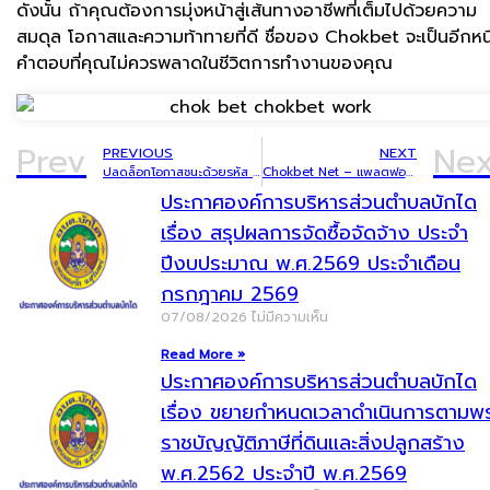
ดังนั้น ถ้าคุณต้องการมุ่งหน้าสู่เส้นทางอาชีพที่เต็มไปด้วยความ
สมดุล โอกาสและความท้าทายที่ดี ชื่อของ Chokbet จะเป็นอีกหนึ
คำตอบที่คุณไม่ควรพลาดในชีวิตการทำงานของคุณ
Prev
Nex
PREVIOUS
NEXT
ปลดล็อกโอกาสชนะด้วยรหัส Chokbet – คู่มือฉบับสมบูรณ์สำหรับผู้เล่นที่ต้องการประสบความสำเร็จในการเล่นพนันออนไลน์
Chokbet Net – แพลตฟอร์มการพนันออนไลน์ที่น่าเชื่อถือและได้รับความนิยมในประเทศไทย
ประกาศองค์การบริหารส่วนตำบลบักได
เรื่อง สรุปผลการจัดซื้อจัดจ้าง ประจำ
ปีงบประมาณ พ.ศ.2569 ประจำเดือน
กรกฎาคม 2569
07/08/2026
ไม่มีความเห็น
Read More »
ประกาศองค์การบริหารส่วนตำบลบักได
เรื่อง ขยายกำหนดเวลาดำเนินการตามพ
ราชบัญญัติภาษีที่ดินและสิ่งปลูกสร้าง
พ.ศ.2562 ประจำปี พ.ศ.2569