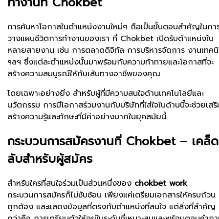
ทำงานที่ Chokbet
การค้นหาโอกาสในตำแหน่งงานใหม่ๆ ถือเป็นขั้นตอนสำคัญในกา
วางแผนชีวิตการทำงานของเรา ที่ Chokbet เปิดรับตำแหน่งใน
หลายสายงาน เช่น การตลาดดิจิทัล การบริหารจัดการ งานเทคน
ฯลฯ ซึ่งแต่ละตำแหน่งนั้นมาพร้อมกับความท้าทายและโอกาสที่จะ
สร้างความสมบูรณ์ให้กับเส้นทางอาชีพของคุณ
โดยเฉพาะอย่างยิ่ง สำหรับผู้ที่มีความสนใจด้านเทคโนโลยีและ
นวัตกรรม การมีโอกาสร่วมงานกับบริษัทที่ใส่ใจในด้านนี้จะช่วยเสริ
สร้างความรู้และทักษะที่มีค่าอย่างมากในยุคสมัยนี้
กระบวนการสมัครงานที่ Chokbet – เคล็ด
ลับสำหรับผู้สมัคร
สำหรับใครที่สนใจร่วมเป็นส่วนหนึ่งของ
chokbet work
กระบวนการสมัครก็ไม่ซับซ้อน เพียงแค่เตรียมเอกสารให้ครบถ้วน
ถูกต้อง และแสดงข้อมูลที่ตรงกับตำแหน่งที่สนใจ แต่สิ่งที่สำคัญ
กว่าคือ การเตรียมตัวให้อยู่ในระดับที่เหมาะสมและพร้อมตอบคำถ