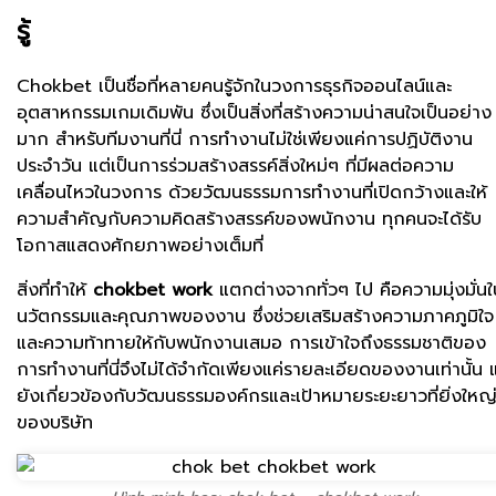
รู้
Chokbet เป็นชื่อที่หลายคนรู้จักในวงการธุรกิจออนไลน์และ
อุตสาหกรรมเกมเดิมพัน ซึ่งเป็นสิ่งที่สร้างความน่าสนใจเป็นอย่าง
มาก สำหรับทีมงานที่นี่ การทำงานไม่ใช่เพียงแค่การปฏิบัติงาน
ประจำวัน แต่เป็นการร่วมสร้างสรรค์สิ่งใหม่ๆ ที่มีผลต่อความ
เคลื่อนไหวในวงการ ด้วยวัฒนธรรมการทำงานที่เปิดกว้างและให้
ความสำคัญกับความคิดสร้างสรรค์ของพนักงาน ทุกคนจะได้รับ
โอกาสแสดงศักยภาพอย่างเต็มที่
สิ่งที่ทำให้
chokbet work
แตกต่างจากทั่วๆ ไป คือความมุ่งมั่นใ
นวัตกรรมและคุณภาพของงาน ซึ่งช่วยเสริมสร้างความภาคภูมิใจ
และความท้าทายให้กับพนักงานเสมอ การเข้าใจถึงธรรมชาติของ
การทำงานที่นี่จึงไม่ได้จำกัดเพียงแค่รายละเอียดของงานเท่านั้น 
ยังเกี่ยวข้องกับวัฒนธรรมองค์กรและเป้าหมายระยะยาวที่ยิ่งใหญ
ของบริษัท