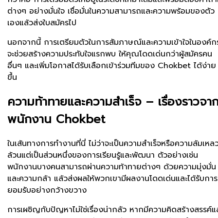
ต่างๆ อย่างมั่นใจ เชื่อมั่นในความสามารถและความพร้อมของตัว
เองแล้วส่งใบสมัครไป
นอกจากนี้ การเตรียมตัวในการสัมภาษณ์และความเข้าใจในองค์ก
จะช่วยสร้างความประทับใจแรกพบ ให้คุณโดดเด่นกว่าผู้สมัครคน
อื่นๆ และเพิ่มโอกาสได้รับเลือกเข้าร่วมทีมของ Chokbet ได้ง่าย
ขึ้น
ความท้าทายและความสำเร็จ – เรื่องราวจา
พนักงาน Chokbet
ในเส้นทางการทำงานที่นี่ ไม่ว่าจะเป็นความสำเร็จหรือความล้มเหล
ล้วนแต่เป็นส่วนหนึ่งของการเรียนรู้และพัฒนา ตัวอย่างเช่น
พนักงานบางคนสามารถผ่านความท้าทายต่างๆ ด้วยความมุ่งมั่น
และความกล้า แล้วส่งผลให้พวกเขามีผลงานโดดเด่นและได้รับการ
ยอมรับอย่างกว้างขวาง
การเผชิญกับปัญหาไม่ใช่เรื่องน่ากลัว หากมีความคิดสร้างสรรค์แ