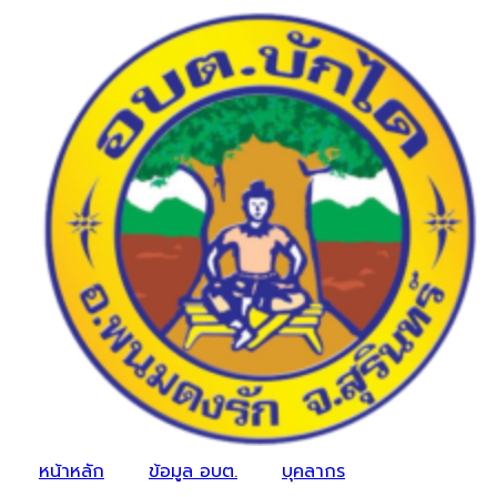
หน้าหลัก
ข้อมูล อบต.
บุคลากร