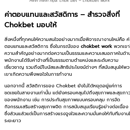
Hình minh họa: chok bet – chokbet work
ค่าตอบแทนและสวัสดิการ – สำรวจสิ่งที่
Chokbet มอบให้
สิ่งหนึ่งที่ทุกคนให้ความสนใจอย่างมากเมื่อพิจารณางานใหม่คือ ค่
ตอบแทนและสวัสดิการ ซึ่งในกรณีของ
chokbet work
พวกเขาใ
ความสำคัญอย่างมากต่อความเป็นธรรมและความเสมอภาคในด้านน
พนักงานได้รับค่าจ้างที่เป็นธรรมตามตำแหน่งและระดับความ
เชี่ยวชาญ รวมถึงมีโบนัสและสิทธิประโยชน์ต่างๆ ที่สนับสนุนให้พ
เขาเกิดความพึงพอใจในการทำงาน
นอกจากนี้ สวัสดิการของ Chokbet ยังไม่ได้หยุดอยู่แค่การ
ชดเชยในสายงานเท่านั้น แต่ยังครอบคลุมไปถึงสุขภาพและสุขภาว
ของพนักงาน เช่น การประกันสุขภาพแบบครอบคลุม การจัด
กิจกรรมเสริมสร้างสุขภาพจิต การสนับสนุนเรียนรู้อย่างต่อเนื่อง
ซึ่งล้วนแล้วแต่เป็นการสร้างแรงจูงใจและความมั่นคงให้กับทีมงาน
ระยะยาว