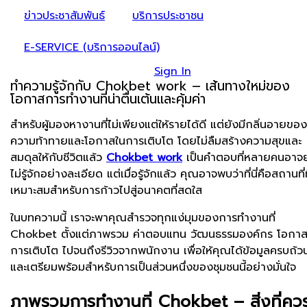
ข่าวประชาสัมพันธ์
บริการประชาชน
E-SERVICE (บริการออนไลน์)
Sign In
ทำความรู้จักกับ Chokbet work – เส้นทางใหม่ของ
โอกาสการทำงานที่น่าตื่นเต้นและคุ้มค่า
สำหรับผู้มองหางานที่ไม่เพียงแต่ให้รายได้ดี แต่ยังมีกลิ่นอายของ
ความท้าทายและโอกาสในการเติบโต โดยไม่ลืมสร้างความสุขและ
สมดุลให้กับชีวิตแล้ว
Chokbet work
เป็นคำตอบที่หลายคนอาจย
ไม่รู้จักอย่างละเอียด แต่เมื่อรู้จักแล้ว คุณอาจพบว่าที่นี่คือสถานที่ท
เหมาะสมสำหรับการก้าวไปสู่อนาคตที่สดใส
ในบทความนี้ เราจะพาคุณสำรวจทุกแง่มุมของการทำงานที่
Chokbet ตั้งแต่ภาพรวม ค่าตอบแทน วัฒนธรรมองค์กร โอกา
การเติบโต ไปจนถึงรีวิวจากพนักงาน เพื่อให้คุณได้ข้อมูลครบถ้ว
และเตรียมพร้อมสำหรับการเป็นส่วนหนึ่งของชุมชนนี้อย่างมั่นใจ
ภาพรวมการทำงานที่ Chokbet – สิ่งที่คว