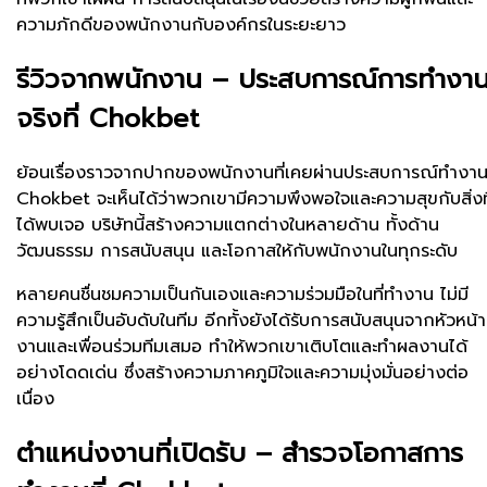
ความภักดีของพนักงานกับองค์กรในระยะยาว
รีวิวจากพนักงาน – ประสบการณ์การทำงา
จริงที่ Chokbet
ย้อนเรื่องราวจากปากของพนักงานที่เคยผ่านประสบการณ์ทำงานท
Chokbet จะเห็นได้ว่าพวกเขามีความพึงพอใจและความสุขกับสิ่งที
ได้พบเจอ บริษัทนี้สร้างความแตกต่างในหลายด้าน ทั้งด้าน
วัฒนธรรม การสนับสนุน และโอกาสให้กับพนักงานในทุกระดับ
หลายคนชื่นชมความเป็นกันเองและความร่วมมือในที่ทำงาน ไม่มี
ความรู้สึกเป็นอับดับในทีม อีกทั้งยังได้รับการสนับสนุนจากหัวหน้า
งานและเพื่อนร่วมทีมเสมอ ทำให้พวกเขาเติบโตและทำผลงานได้
อย่างโดดเด่น ซึ่งสร้างความภาคภูมิใจและความมุ่งมั่นอย่างต่อ
เนื่อง
ตำแหน่งงานที่เปิดรับ – สำรวจโอกาสการ