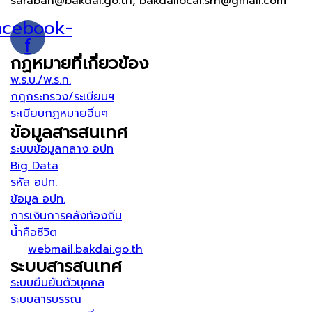
saraban@bakdai.go.th, bakdailocal.srn@gmail.com
acebook-
f
กฏหมายที่เกี่ยวข้อง
พ.ร.บ./พ.ร.ก.
กฎกระทรวง/ระเบียบฯ
ระเบียบกฏหมายอื่นๆ
ข้อมูลสารสนเทศ
ระบบข้อมูลกลาง อปท
Big Data
รหัส อปท.
ข้อมูล อปท.
การเงินการคลังท้องถิ่น
น้ำคือชีวิต
webmail.bakdai.go.th
ระบบสารสนเทศ
ระบบยืนยันตัวบุคคล
ระบบสารบรรณ