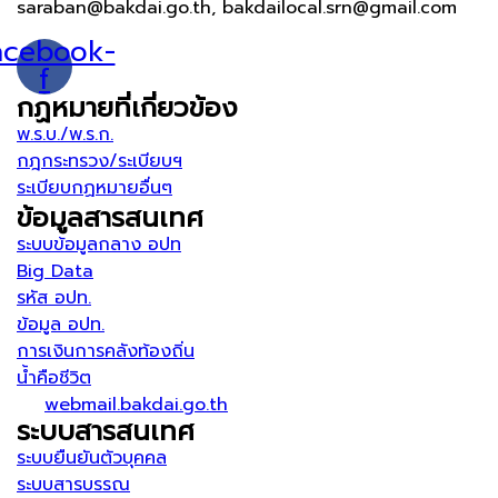
saraban@bakdai.go.th, bakdailocal.srn@gmail.com
acebook-
f
กฏหมายที่เกี่ยวข้อง
พ.ร.บ./พ.ร.ก.
กฎกระทรวง/ระเบียบฯ
ระเบียบกฏหมายอื่นๆ
ข้อมูลสารสนเทศ
ระบบข้อมูลกลาง อปท
Big Data
รหัส อปท.
ข้อมูล อปท.
การเงินการคลังท้องถิ่น
น้ำคือชีวิต
webmail.bakdai.go.th
ระบบสารสนเทศ
ระบบยืนยันตัวบุคคล
ระบบสารบรรณ