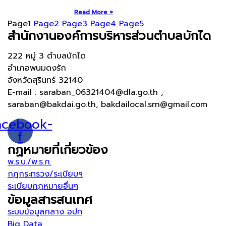
Read More »
Page
1
Page
2
Page
3
Page
4
Page
5
สำนักงานองค์การบริหารส่วนตำบลบักได
222 หมู่ 3 ตำบลบักได
อำเภอพนมดงรัก
จังหวัดสุรินทร์ 32140
E-mail : saraban_06321404@dla.go.th ,
saraban@bakdai.go.th, bakdailocal.srn@gmail.com
acebook-
f
กฏหมายที่เกี่ยวข้อง
พ.ร.บ./พ.ร.ก.
กฎกระทรวง/ระเบียบฯ
ระเบียบกฏหมายอื่นๆ
ข้อมูลสารสนเทศ
ระบบข้อมูลกลาง อปท
Big Data