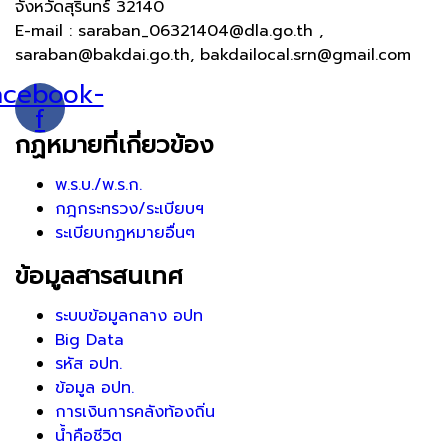
จังหวัดสุรินทร์ 32140
E-mail : saraban_06321404@dla.go.th ,
saraban@bakdai.go.th, bakdailocal.srn@gmail.com
acebook-
f
กฏหมายที่เกี่ยวข้อง
พ.ร.บ./พ.ร.ก.
กฎกระทรวง/ระเบียบฯ
ระเบียบกฏหมายอื่นๆ
ข้อมูลสารสนเทศ
ระบบข้อมูลกลาง อปท
Big Data
รหัส อปท.
ข้อมูล อปท.
การเงินการคลังท้องถิ่น
น้ำคือชีวิต