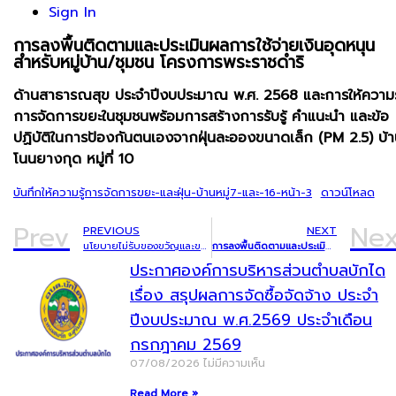
Sign In
การลงพื้นติดตามและประเมิน
ผลการใช้จ่ายเงินอุดหนุน
สำหรับหมู่บ้าน/ชุมชน โครงการพระราชดำริ
ด้านสาธารณสุข ประจำปีงบประมาณ พ.ศ. 2568 และการให้ความรู
การจัดการขยะในชุมชนพร้อมการสร้างการรับรู้ คำแนะนำ และข้อ
ปฏิบัติในการป้องกันตนเองจากฝุ่นละอองขนาดเล็ก (PM 2.5)
บ้
โนนยางกุด หมู่ที่ 10
บันทึกให้ความรู้การจัดการขยะ-และฝุ่น-บ้านหมู่7-และ-16-หน้า-3
ดาวน์โหลด
Prev
Nex
PREVIOUS
NEXT
นโยบายไม่รับของขวัญและของกำนัลทุกชนิดจากการปฏิบัติหน้าที่ (No Gift Policy) ประจำปีงบประมาณ พ.ศ.2568
การลงพื้นติดตามและประเมินผลการใช้จ่ายเงินอุดหนุนสำหรับหมู่บ้าน/ชุมชน
ประกาศองค์การบริหารส่วนตำบลบักได
เรื่อง สรุปผลการจัดซื้อจัดจ้าง ประจำ
ปีงบประมาณ พ.ศ.2569 ประจำเดือน
กรกฎาคม 2569
07/08/2026
ไม่มีความเห็น
Read More »