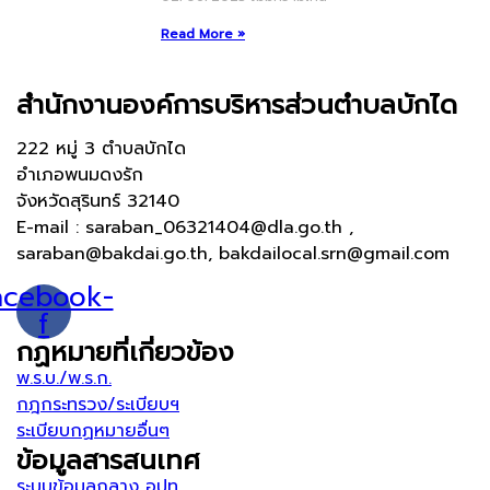
Read More »
สำนักงานองค์การบริหารส่วนตำบลบักได
222 หมู่ 3 ตำบลบักได
อำเภอพนมดงรัก
จังหวัดสุรินทร์ 32140
E-mail : saraban_06321404@dla.go.th ,
saraban@bakdai.go.th, bakdailocal.srn@gmail.com
acebook-
f
กฏหมายที่เกี่ยวข้อง
พ.ร.บ./พ.ร.ก.
กฎกระทรวง/ระเบียบฯ
ระเบียบกฏหมายอื่นๆ
ข้อมูลสารสนเทศ
ระบบข้อมูลกลาง อปท