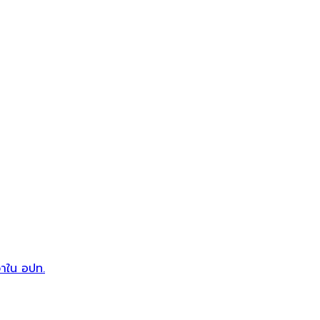
วาใน อปท.