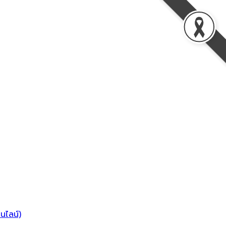
นไลน์)