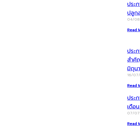
ประก
ปลูก
04/0
Read 
ประกา
สำคั
มิถุ
16/07
Read 
ประก
เดือ
07/0
Read 