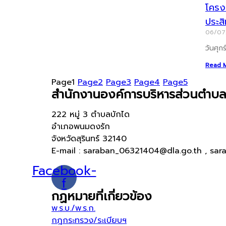
โครงก
ประส
06/0
วันศุก
Read 
Page
1
Page
2
Page
3
Page
4
Page
5
สำนักงานองค์การบริหารส่วนตำบล
222 หมู่ 3 ตำบลบักได
อำเภอพนมดงรัก
จังหวัดสุรินทร์ 32140
E-mail : saraban_06321404@dla.go.th , sar
Facebook-
f
กฏหมายที่เกี่ยวข้อง
พ.ร.บ./พ.ร.ก.
กฎกระทรวง/ระเบียบฯ