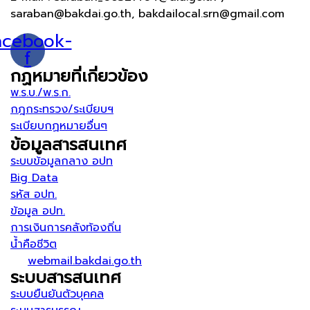
saraban@bakdai.go.th, bakdailocal.srn@gmail.com
acebook-
f
กฏหมายที่เกี่ยวข้อง
พ.ร.บ./พ.ร.ก.
กฎกระทรวง/ระเบียบฯ
ระเบียบกฏหมายอื่นๆ
ข้อมูลสารสนเทศ
ระบบข้อมูลกลาง อปท
Big Data
รหัส อปท.
ข้อมูล อปท.
การเงินการคลังท้องถิ่น
น้ำคือชีวิต
webmail.bakdai.go.th
ระบบสารสนเทศ
ระบบยืนยันตัวบุคคล