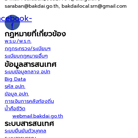
saraban@bakdai.go.th, bakdailocal.srn@gmail.com
acebook-
f
กฏหมายที่เกี่ยวข้อง
พ.ร.บ./พ.ร.ก.
กฎกระทรวง/ระเบียบฯ
ระเบียบกฏหมายอื่นๆ
ข้อมูลสารสนเทศ
ระบบข้อมูลกลาง อปท
Big Data
รหัส อปท.
ข้อมูล อปท.
การเงินการคลังท้องถิ่น
น้ำคือชีวิต
webmail.bakdai.go.th
ระบบสารสนเทศ
ระบบยืนยันตัวบุคคล